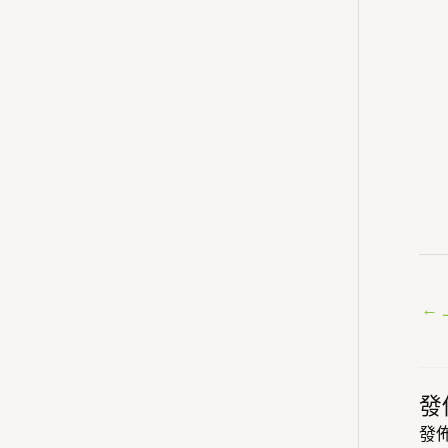
←
發
發