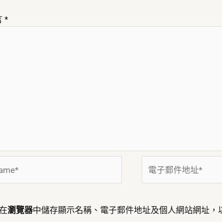
言
*
me*
電
子
郵
件
在
瀏覽器
中儲存顯示名稱、電子郵件地址及個人網站網址，
地