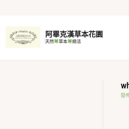
跳
至
主
要
阿畢克漢草本花園
內
天然
草本
綠活
容
w
發