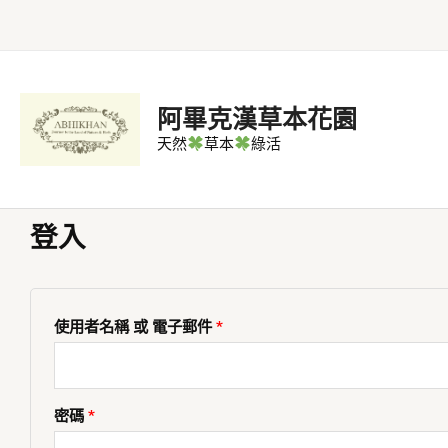
跳
至
主
要
阿畢克漢草本花園
內
天然
草本
綠活
容
登入
必
必
填
填
使用者名稱 或 電子郵件
*
密碼
*