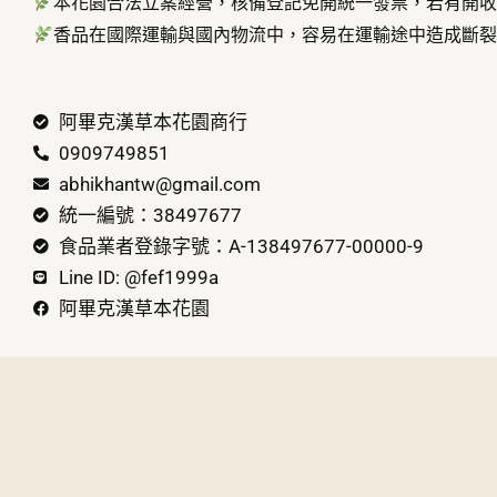
本花園合法立案經營，核備登記免開統一發票，若有開
香品在國際運輸與國內物流中，容易在運輸途中造成斷
阿畢克漢草本花園商行
0909749851
abhikhantw@gmail.com
統一編號：38497677
食品業者登錄字號：A-138497677-00000-9
Line ID: @fef1999a
阿畢克漢草本花園