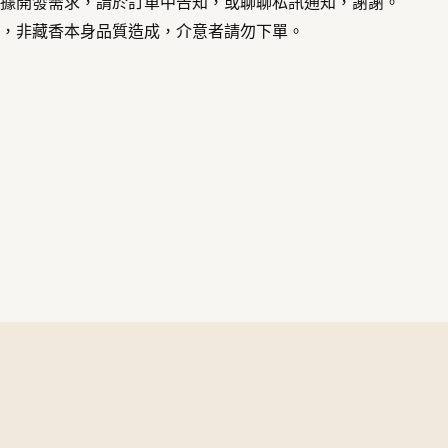
收據開發需求，請於訂單中告知，或聊聊私訊通知，謝謝。
裂，非藏香本身品質造成，介意者請勿下單。