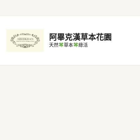
跳
至
主
要
阿畢克漢草本花園
內
天然
草本
綠活
容