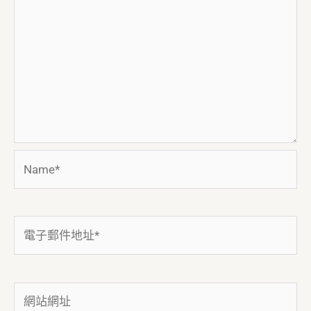
Name*
電
子
郵
件
網
地
站