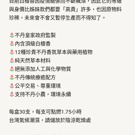
目前白檀香因疫情關係而不斷飆漲，因此它的等級
與身價比姊妹款們都要「高貴」許多，也因原物料
珍稀，未來會不會又暫停生產而不得知了。
不丹皇家政府監製
內含頂級白檀香
12種珍貴不丹香氛草本與藥用植物
純天然草本材料
絕無添加人工與化學物質
不丹傳統療癒配方
公平交易、尊重環境
支持不丹小農，環境永續
每盒30支，每支可點燃1.75小時
台灣氣候潮濕，請儲放於陰涼乾燥處