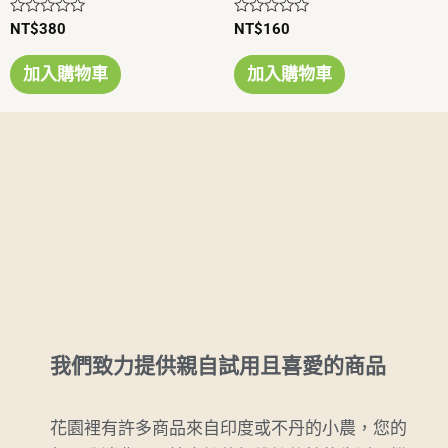
評
評
NT$
380
NT$
160
分
分
0
0
滿
滿
加入購物車
加入購物車
分
分
5
5
我們致力提供親自試用且喜愛的商品
花園裡有許多商品來自印度或不丹的小農，您的