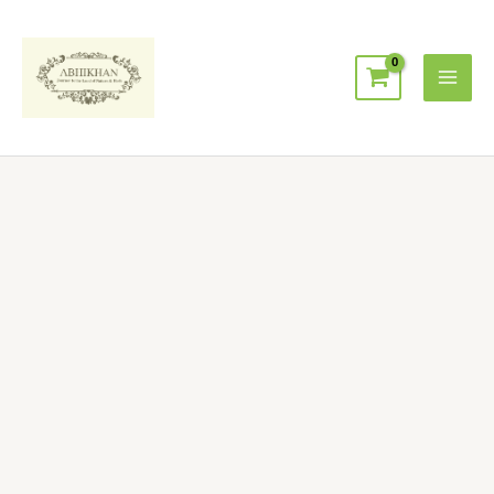
跳
Mai
至
Men
主
要
內
容