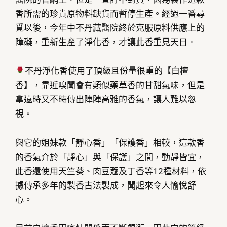
香所需的珍貴原物料缺貨而暫停生產。經過一番尋
覓以後，今年中不丹藏醫院終於克服原料供應上的
障礙，重新生產了淨化香，才讓此香重見天日。
不丹淨化香使用了頂級且份量很重的【白檀
香】，靠近嗅聞會有類似藥草香的甘甜氣味，但是
拿遠時又不時傳出陣陣高雅的香氣，讓人難以忽
視。
與它的姐妹款「靜心香」「保護香」相較，這款香
的香氣介於「靜心」與「保護」之間，動靜皆宜，
此香還使用天竺葵、肉豆蔻及丁香等12種材料，依
據傳承多年的製香古法製成，聞起來令人愉悅舒
心。