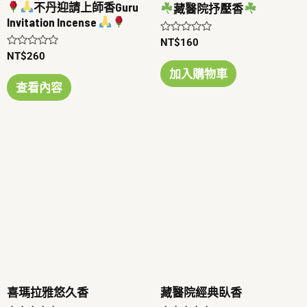
不丹迎請上師香Guru
藏醫院抒壓香
Invitation Incense
評
NT$
160
分
評
NT$
260
0
分
滿
加入購物車
0
分
滿
查看內容
5
分
5
喜瑪拉雅悠久香
藏醫院經典臥香