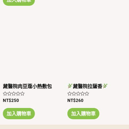
5
分
5
藏醫院肉豆蔻小熱敷包
藏醫院拉薩香
評
評
NT$
250
NT$
260
分
分
0
0
滿
滿
加入購物車
加入購物車
分
分
5
5