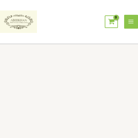
跳
Ma
至
Me
主
要
內
容