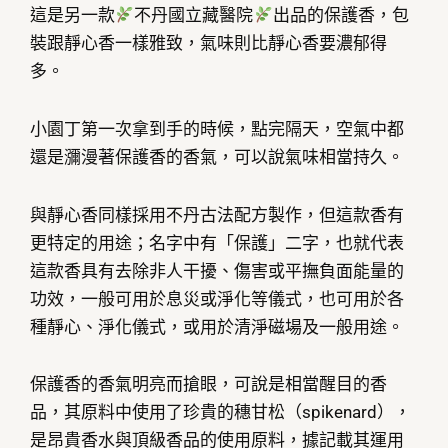
Protecting
這是另一款
不丹國立藏醫院
出品的保護香，包
Sticks）
裝跟靜心香一樣雅致，氣味則比靜心香要濃郁得
多。
數
量
小園丁第一次拿到手的時候，點完隔天，空氣中都
還是瀰漫著保護香的香氣，可以說氣味相當持久。
與靜心香同樣採用不丹古法配方製作，但這款香有
更特定的用途；名字中有「保護」二字，也就代表
這款香具有去除非人干擾、傷害或平撫負面能量的
功效，一般可用於息災或淨化等儀式，也可用於各
種靜心、淨化儀式，或用於清淨磁場及一般用途。
保護香的香氣明亮而搶眼，可說是相當醒目的香
品，其原料中使用了珍貴的穗甘松（spikenard），
是昂貴香水與頂級香品的使用原料，據記載其運用