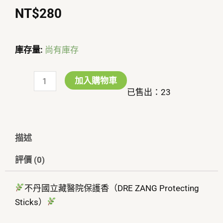
NT$
280
庫存量:
尚有庫存
不
丹
加入購物車
國
已售出：23
立
藏
醫
描述
院
評價 (0)
保
護
不丹國立藏醫院保護香（DRE ZANG Protecting
香
Sticks）
（DRE
ZANG