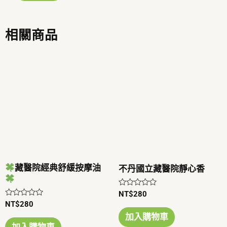
5
相關商品
藏醫院經典舒緩按摩油
不丹國立藏醫院靜心香
評
NT$
280
分
評
NT$
280
0
分
滿
加入購物車
0
分
滿
加入購物車