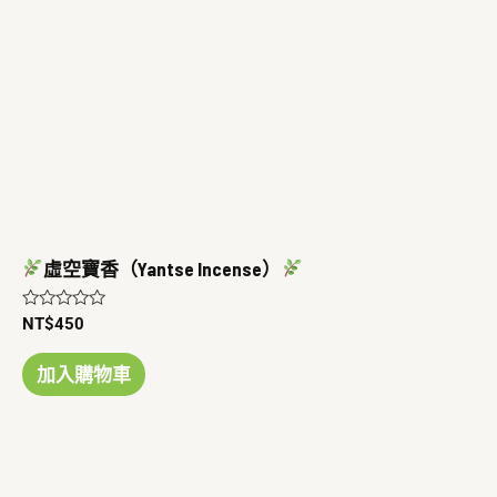
虛空寶香（Yantse Incense）
評
NT$
450
分
0
滿
加入購物車
分
5