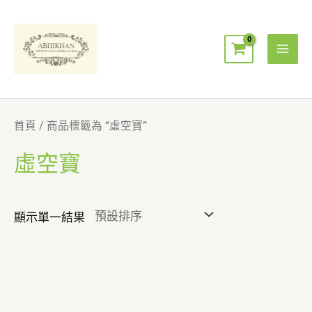
跳
Mai
至
Men
主
要
內
容
首頁
/ 商品標籤為 “虛空寶”
虛空寶
顯示單一結果