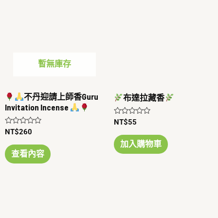
暫無庫存
不丹迎請上師香Guru
布達拉藏香
Invitation Incense
評
NT$
55
分
評
NT$
260
0
分
滿
加入購物車
0
分
滿
查看內容
5
分
5