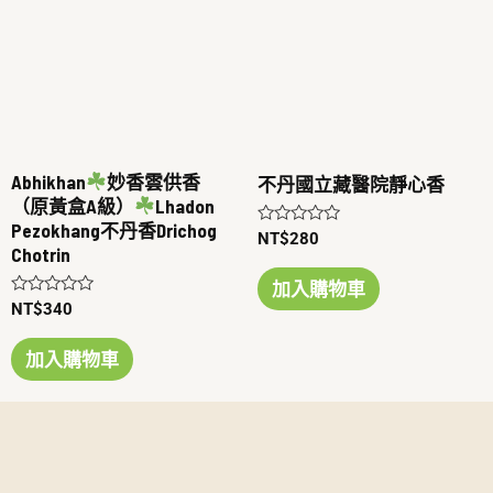
Abhikhan
妙香雲供香
不丹國立藏醫院靜心香
（原黃盒A級）
Lhadon
Pezokhang不丹香Drichog
評
NT$
280
Chotrin
分
0
滿
加入購物車
分
評
NT$
340
5
分
0
滿
加入購物車
分
5