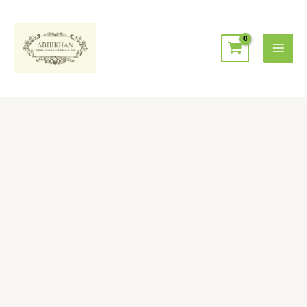
跳
Mai
至
Men
主
要
內
容