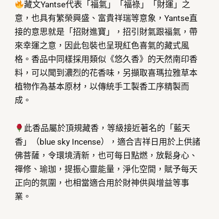
藏文Yantse代表「福氣」「福祿」「財運」之
意，也具有繁榮興盛、富貴祥瑞等意象，Yantse直
接的意思就是「招財進寶」，招引財氣跟福氣，帶
來幸運之意，因此包裝也呈現紅色喜氣的藏式風
格。香品中同樣採用類似《悠久香》的天然南印香
料，可以聞到濃烈的花香味，另擷取喜瑪拉雅草本
植物作為基本原材，以傳統手工製香工序精製而
成。
此香品屬於頂規藏香，等級接近著名的「藍天
香」（blue sky Incense），適合吉祥日用於上供諸
佛菩薩，令環境清新，也可每日點燃，放鬆身心、
禪修、瑜珈，提振心靈能量，淨化空間，賦予每天
正向的氛圍，也相當適合用於財神供與增益等事
業。