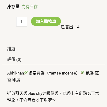
庫存量:
尚有庫存
虛
空
加入購物車
寶
已售出：4
香
（Yantse
Incense）
描述
評價 (0)
數
量
Abhikhan
虛空寶香（Yantse Incense）
臥香 藏
香 印度
近似藍天香blue sky等級臥香，此香上有斑點為正常
現象，不介意者才下單唷～