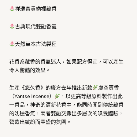
祥瑞富貴納福藏香
古典現代雙融香氣
天然草本古法製程
花香系藏香的香氣迷人，如果配方得宜，可以產生
令人驚豔的效果。
生產《悠久香》的廠方去年推出新款
虛空寶香
（Yantse Incense）
，以更高等級原料製作出此
一香品，神奇的清新花香中，能同時聞到傳統藏香
的沈穩香氣，兩者雙融交織出多層次的嗅覺體驗，
營造出繽紛而豐盛的氛圍。