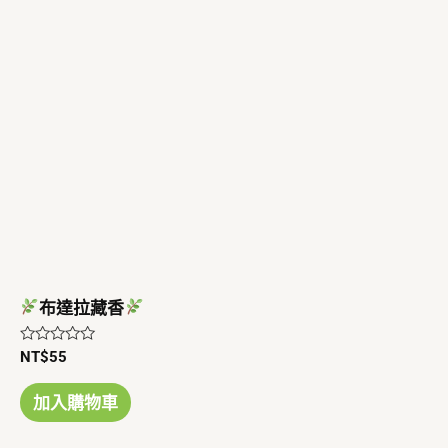
布達拉藏香
評
NT$
55
分
0
滿
加入購物車
分
5