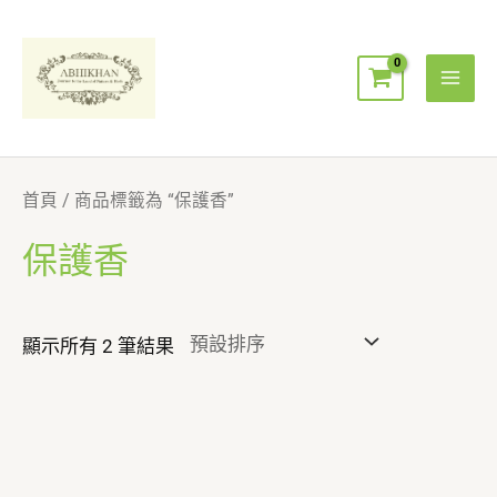
跳
Mai
至
Men
主
要
內
容
首頁
/ 商品標籤為 “保護香”
保護香
顯示所有 2 筆結果