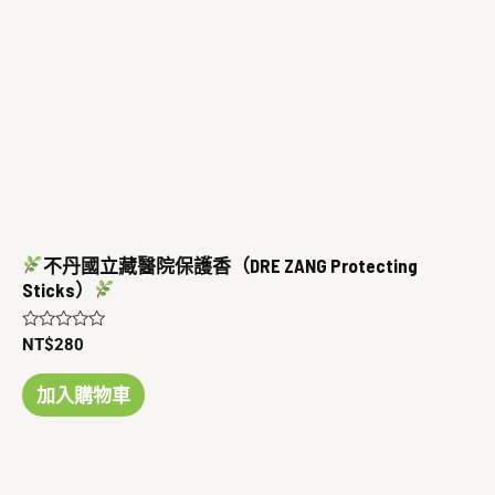
不丹國立藏醫院保護香（DRE ZANG Protecting
Sticks）
評
NT$
280
分
0
滿
加入購物車
分
5