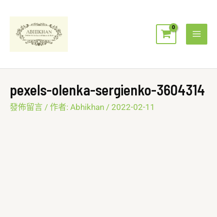
跳
Mai
至
Men
主
要
內
容
pexels-olenka-sergienko-3604314
發佈留言
/ 作者:
Abhikhan
/
2022-02-11