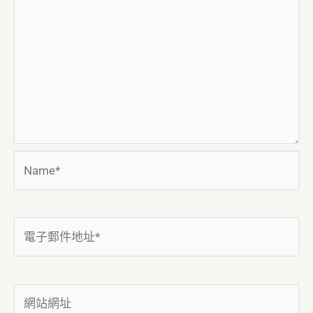
Name*
電
子
郵
件
網
地
站