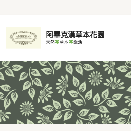
跳
至
主
要
阿畢克漢草本花園
內
天然
草本
綠活
容