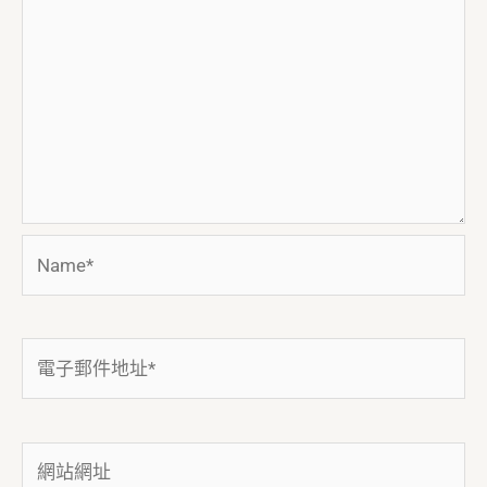
Name*
電
子
郵
件
網
地
站