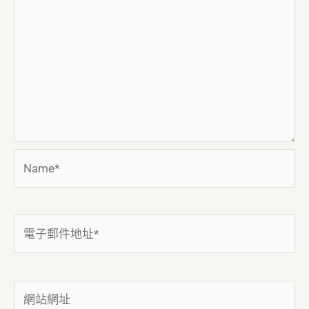
Name*
電
子
郵
件
網
地
站