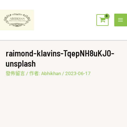
跳
Ma
至
Me
主
要
內
容
raimond-klavins-TqepNH8uKJ0-
unsplash
發佈留言
/ 作者:
Abhikhan
/
2023-06-17