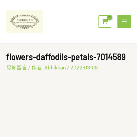
跳
Mai
至
Men
主
要
內
容
flowers-daffodils-petals-7014589
發佈留言
/ 作者:
Abhikhan
/
2022-03-08