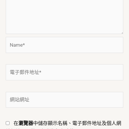
Name*
電
子
郵
件
網
地
站
址
網
*
址
在
瀏覽器
中儲存顯示名稱、電子郵件地址及個人網