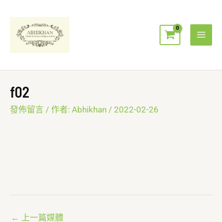
跳
Mai
至
Men
主
要
內
容
f02
發佈留言
/ 作者:
Abhikhan
/
2022-02-26
←
上一篇媒體