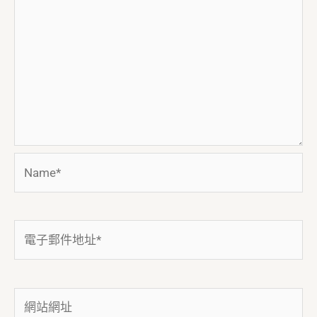
Name*
電
子
郵
件
網
地
站