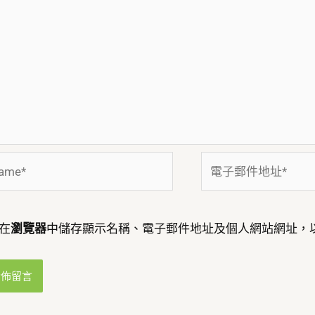
me*
電
子
郵
件
在
瀏覽器
中儲存顯示名稱、電子郵件地址及個人網站網址，
地
址
*