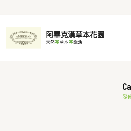
跳
至
主
要
阿畢克漢草本花園
內
天然
草本
綠活
容
C
發