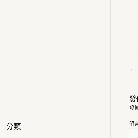
←
發
發
留
分類