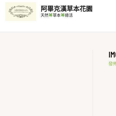
阿畢克漢草本花園
天然
草本
綠活
I
發