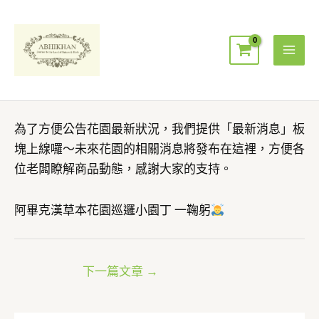
跳
Mai
至
Men
主
要
內
容
為了方便公告花園最新狀況，我們提供「最新消息」板
塊上線囉～未來花園的相關消息將發布在這裡，方便各
位老闆瞭解商品動態，感謝大家的支持。
阿畢克漢草本花園巡邏小園丁 一鞠躬
下一篇文章
→