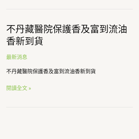
時
缺
貨
不丹藏醫院保護香及富到流油
不
中
丹
香新到貨
藏
醫
最新消息
院
保
不丹藏醫院保護香及富到流油香新到貨
護
香
閱讀全文 »
及
富
到
流
油