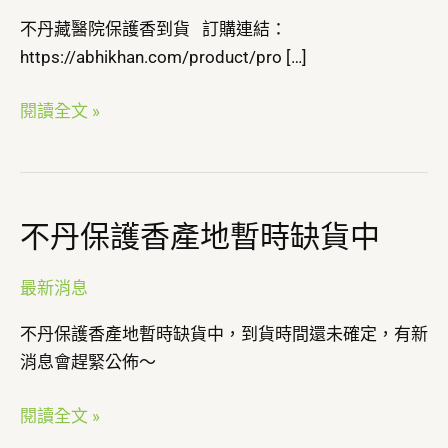
醫
不丹藏醫院保護香到貨 訂購連結：
院
https://abhikhan.com/product/pro […]
保
護
閱讀全文 »
香
到
貨
不丹保護香產地暫時缺貨中
不
丹
保
最新消息
護
不丹保護香產地暫時缺貨中，到貨時間還未確定，有新
香
消息會趕緊公佈～
產
地
閱讀全文 »
暫