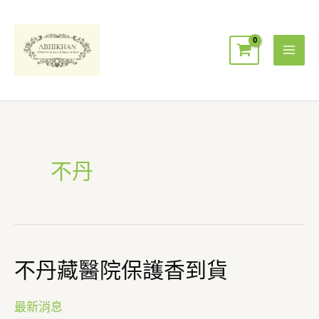
跳
Mai
至
Men
主
要
內
容
不丹
不丹藏醫院保護香到貨
不
丹
藏
最新消息