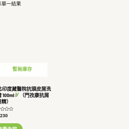
示單一結果
暫無庫存
北印度藏醫院抗頭皮屑洗
 100ml
（門孜康抗屑
髮精）
$
230