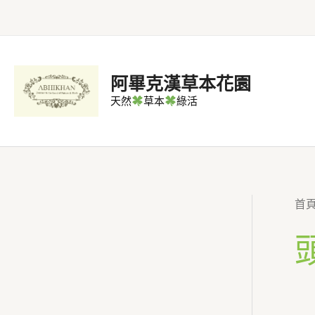
跳
至
主
要
阿畢克漢草本花園
內
天然
草本
綠活
容
首