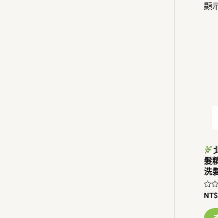
顯
髮精
洗
評
NT
分
0
滿