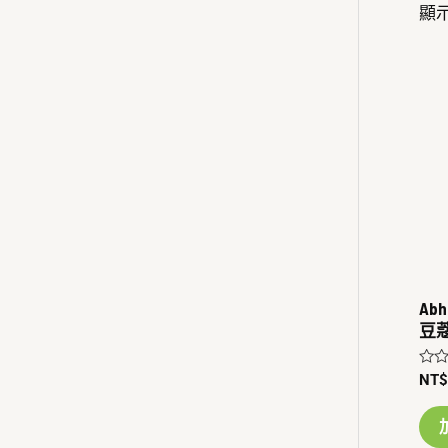
顯示
Abh
豆
評
NT
分
0
滿
分
5