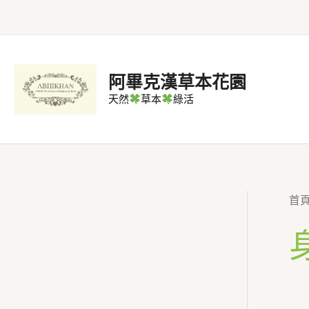
跳
至
主
要
阿畢克漢草本花園
內
天然
草本
綠活
容
首