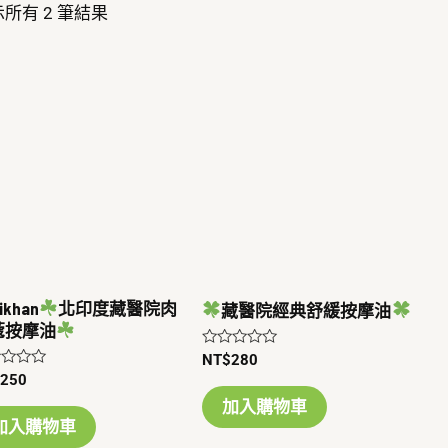
所有 2 筆結果
ikhan
北印度藏醫院肉
藏醫院經典舒緩按摩油
蔻按摩油
評
NT$
280
分
$
250
0
滿
加入購物車
分
加入購物車
5