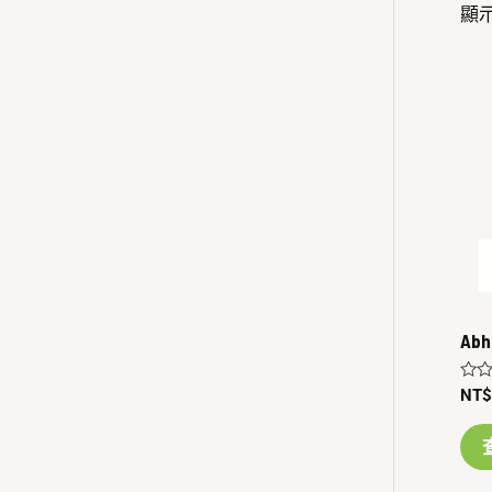
顯示
Ab
評
NT
分
0
滿
分
5