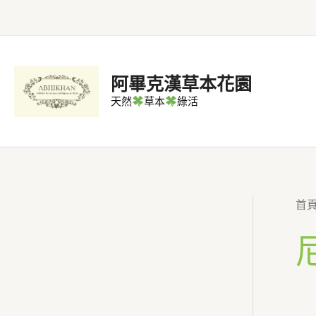
跳
至
主
要
阿畢克漢草本花園
內
天然
草本
綠活
容
首