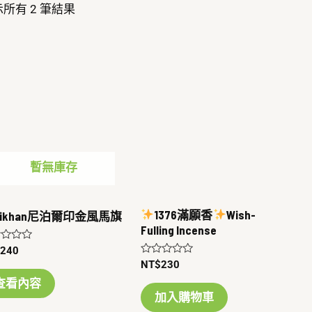
所有 2 筆結果
暫無庫存
1376滿願香
Wish-
hikhan尼泊爾印金風馬旗
Fulling Incense
$
240
評
NT$
230
分
查看內容
0
滿
加入購物車
分
5